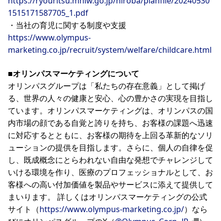
https://ryouritsu.mhlw.go.jp/hiroba/planfile/20240530
1515171587705_1.pdf
・当社の育児に関する制度や支援
https://www.olympus-
marketing.co.jp/recruit/system/welfare/childcare.html
■オリンパスマーケティングについて
オリンパスグループは「私たちの存在意義」として掲げ
る、世界の人々の健康と安心、心の豊かさの実現を目指し
ています。オリンパスマーケティングは、オリンパスの国
内市場の顔である自覚と誇りを持ち、お客様の課題へ迅速
に対応するとともに、お客様の期待を上回る革新的なソリ
ューションの提供を目指します。さらに、個人の自律を促
し、既成概念にとらわれない自由な発想でチャレンジして
いける環境を作り、医療のプロフェッショナルとして、お
客様への高い付加価値を製品やサービスに添えて提供して
まいります。 詳しくはオリンパスマーケティングの公式
サイト（
https://www.olympus-marketing.co.jp/
）なら