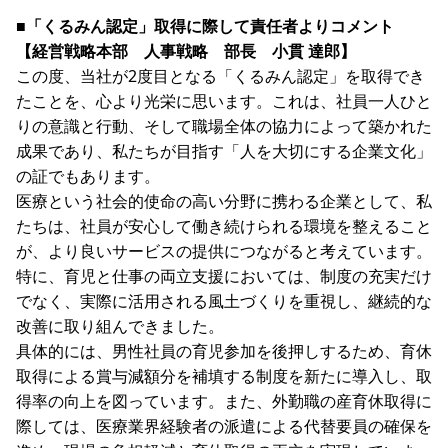
■「くるみん認定」取得に際して責任者よりコメント
【経営戦略本部 人事戦略 部長 小貫 達郎】
この度、当社が2度目となる「くるみん認定」を取得でき
たことを、心より光栄に思います。これは、社員一人ひと
りの意識と行動、そして職場全体の協力によって築かれた
成果であり、私たちが目指す「人を大切にする企業文化」
の証でもあります。
医療という社会的使命の高い分野に携わる企業として、私
たちは、社員が安心して働き続けられる環境を整えること
が、より良いサービスの提供につながると考えています。
特に、育児と仕事の両立支援においては、制度の充実だけ
でなく、実際に活用される風土づくりを重視し、継続的な
改善に取り組んできました。
具体的には、男性社員の育児参加を後押しするため、育休
取得による賞与減額分を補填する制度を新たに導入し、取
得率の向上を図っています。また、外勤職の産育休取得に
際しては、医療業界経験者の派遣による代替要員の確保を